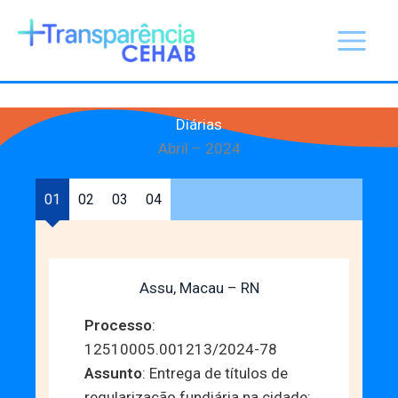
Ir
para
o
conteúdo
Diárias
Abril – 2024
01
02
03
04
Assu, Macau – RN
Processo
:
12510005.001213/2024-78
Assunto
: Entrega de títulos de
regularização fundiária na cidade: