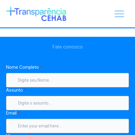
Ir
para
o
conteúdo
Fale conosco
Nome Completo
*
Assunto
*
Email
*